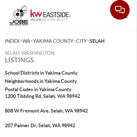
Toggle
>
>
>
>
INDEX
WA
YAKIMA COUNTY
CITY
SELAH
SELAH, WASHINGTON
LISTINGS
School Districts in Yakima County
Neighborhoods in Yakima County
Postal Codes in Yakima County
1200 Tibbling Rd, Selah, WA 98942
808 W Fremont Ave, Selah, WA 98942
207 Palmer Dr, Selah, WA 98942